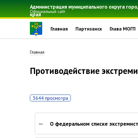
Перейти
Администрация муниципального округа горо
к
Официальный сайт
края
основному
содержанию
Главная
Партизанск
Глава МОГП
Строка
Главная
навигации
Противодействие экстрем
3644 просмотра
О федеральном списке экстремис