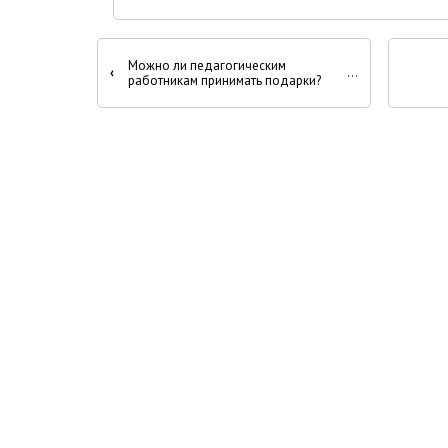
Перекрёстные
Можно ли педагогическим
‹
ссылки
работникам принимать подарки?
книги
для
Противодействие
экстремизму