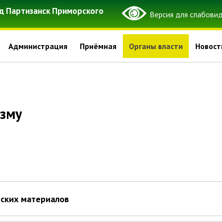
д Партизанск Приморского
Администрация
Приёмная
Органы власти
Новост
изму
тских материалов