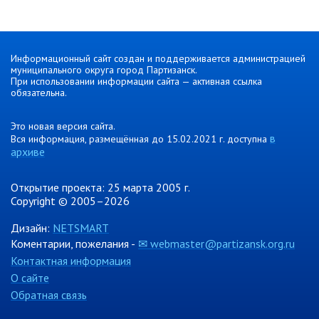
Об управлении
Плановые проверки
Городские диспетчерские
Информационный сайт создан и поддерживается администрацией
службы
муниципального округа город Партизанск.
Правила благоустройства
При использовании информации сайта — активная ссылка
обязательна.
Капитальный ремонт
Схема
Это новая версия сайта.
теплоснабжения,водоснабжения.
в
Вся информация, размещённая до 15.02.2021 г. доступна
Программа комплексного
архиве
развития систем
коммун.инфраструктуры
Открытие проекта: 25 марта 2005 г.
Подготовка к отопительному
Copyright © 2005–2026
сезону
Дизайн:
NETSMART
Тарифы, нормативы
Коментарии, пожелания -
✉ webmaster@partizansk.org.ru
Информирование граждан
Контактная информация
Административно-хозяйственное
О сайте
управление
Обратная связь
Отделы