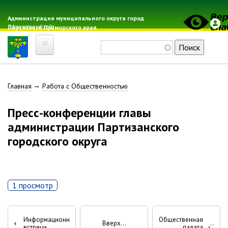
Перейти
к
Администрация муниципального округа город
Официальный сайт
Партизанск Приморского края
основному
содержанию
Поиск
Главная
Строка
Главная
Работа с Общественностью
Электронная почта
Местные налоги
навигации
Пресс-конференции главы
Гражданская оборона
администрации Партизанского
Расписание автобусов
городского округа
Расписание электричек
Свод-WEB
1 просмотр
Партизанск
Перекрёстные
Геральдика
Информационные
Общественная
‹
Вверх
Решение Думы «О гербе
встречи
палата
›