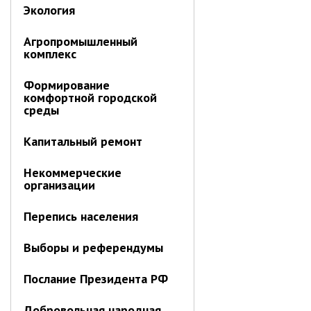
Первый заместитель главы
Экология
Заместители главы администрации
Агропромышленный
Управления
комплекс
Управление бухгалтерского учёта
Формирование
Финансовое управление
комфортной городской
О финансовом управлении
среды
Управление по организационно-
Капитальный ремонт
контрольной работе
Управление экономики и
Некоммерческие
собственности
организации
Об управлении экономики и
Перепись населения
собственности
Отдел экономики
Выборы и референдумы
Труд
Послание Президента РФ
Специалисты по вопросам
потребительского рынка
Добровольная народная