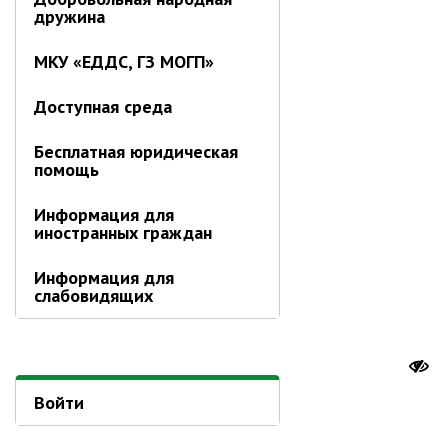
Отдел имущественных
дружина
отношений
МКУ «ЕДДС, ГЗ МОГП»
Об отделе имущественных
отношений
Доступная среда
Аукционные торги
Отдел территриального
Бесплатная юридическая
развития
помощь
Отдел АПКиООС
Информация для
Об отделе
иностранных граждан
Отдел по учёту и переселению
Информация для
граждан
слабовидящих
Управление образования
Управление образования
Опека и попечительство
Войти
Управление ЖКК