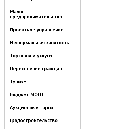
ноябрь 2025 г.
октябрь 2025 г.
Малое
предпринимательство
сентябрь 2025 г.
август 2025 г.
Проектное управление
июль 2025 г.
Неформальная занятость
июнь 2025 г.
май 2025 г.
Торговля и услуги
апрель 2025 г.
март 2025 г.
Переселение граждан
февраль 2025 г.
Туризм
январь 2025 г.
Бюджет МОГП
Администрация
Аукционные торги
СТРУКТУРА
Градостроительство
Глава МО г. Партизанск