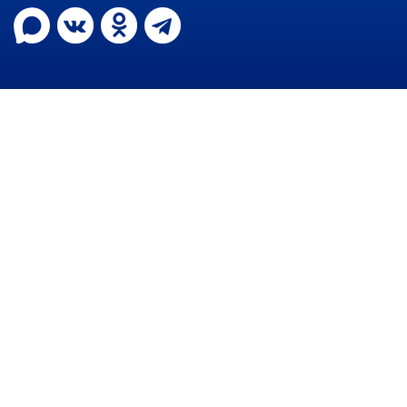
Контрольно-ревизионный отдел
Отдел ЗАГС
Отдел культуры
Отдел муниципальной службы и
кадров
Отдел по закупкам
Отдел по мобилизационной работе
Отдел по осуществлению
внутреннего финансового аудита
Отдел правового обеспечения
Положение об отделе
Об утверждении положения
об отделе правового
обеспечения администрации
муниципального округа город
Партизанск Приморского
круая