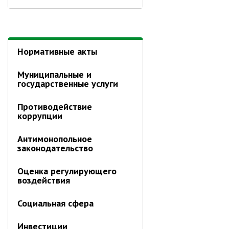
Глава МОГП
Отчёты главы
Первый заместитель
Нормативные акты
Заместители главы администрации
Муниципальные и
График приёма граждан
государственные услуги
август 2026 г.
Противодействие
июль 2026 г.
коррупции
июнь 2026 г.
Антимонопольное
май 2026 г.
законодательство
апрель 2026 г.
Оценка регулирующего
март 2026 г.
воздействия
февраль 2026 г.
январь 2026 г.
Социальная сфера
декабрь 2025 г.
Инвестиции