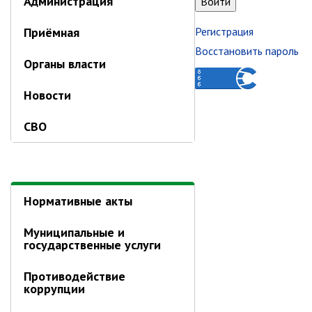
Администрация
спорта
Первый заместитель главы
Заместители главы администрации
Приёмная
Регистрация
Управления
Восстановить пароль
Органы власти
Управление бухгалтерского учёта
Финансовое управление
Новости
О финансовом управлении
СВО
Управление по организационно-
контрольной работе
Управление экономики и
собственности
Нормативные акты
Об управлении экономики и
собственности
Муниципальные и
Отдел экономики
государственные услуги
Труд
Противодействие
Специалисты по вопросам
коррупции
потребительского рынка