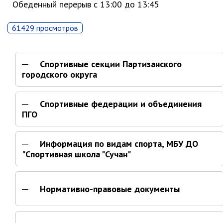
Обеденный перерыв с 13:00 до 13:45
Глава МОГП
61429 просмотров
Отчёты главы
Первый заместитель
Спортивные секции Партизанского
Заместители главы администрации
городского округа
График приёма граждан
август 2026 г.
Спортивные федерации и объединения
июль 2026 г.
ПГО
июнь 2026 г.
май 2026 г.
Информация по видам спорта, МБУ ДО
апрель 2026 г.
"Спортивная школа "Сучан"
март 2026 г.
февраль 2026 г.
Нормативно-правовые документы
январь 2026 г.
декабрь 2025 г.