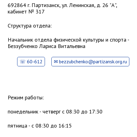
Партизанского городского
692864 г. Партизанск, ул. Ленинская, д. 26 "А",
округа»
кабинет № 317
Историческая справка
Структура отдела:
Почётные жители
Фотогалерея
Начальник отдела физической культуры и спорта -
Беззубченко Лариса Витальевна
Старые фотографии нашего
города
60-612
bezzubchenko@partizansk.org.ru
Старые фотографии нашего
города (продолжение)
Старые фотографии города
Старый и новый Партизанск
Сучанские каменноугольные копи
Режим работы:
Книга «Партизанску 125 лет. Город в
понедельник - четверг с 08:30 до 17:30
лицах и судьбах.»
Книга «О геологах – с пристрастием»
пятница - с 08:30 до 16:15
Книга "Партизанск. Энергия времени."