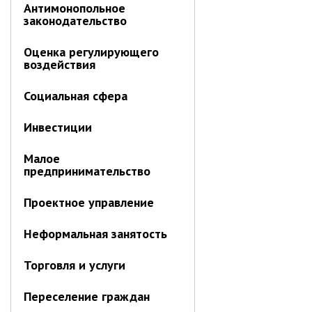
Антимонопольное
Отдел имущественных
законодательство
отношений
Об отделе имущественных
Оценка регулирующего
отношений
воздействия
Аукционные торги
Социальная сфера
Отдел территриального
развития
Инвестиции
Отдел АПКиООС
Малое
Об отделе
предпринимательство
Отдел по учёту и переселению
граждан
Проектное управление
Управление образования
Неформальная занятость
Управление образования
Торговля и услуги
Опека и попечительство
Переселение граждан
Управление ЖКК