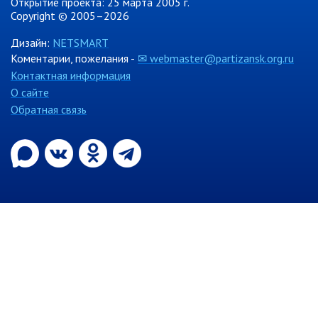
Открытие проекта: 25 марта 2005 г.
Copyright © 2005–2026
Информация о ходе выполнения
перспективного плана работы на 2021
Дизайн:
NETSMART
год
Коментарии, пожелания -
✉ webmaster@partizansk.org.ru
Информация о ходе выполнения
Контактная информация
перспективного плана работы на 2020
год
О сайте
Обратная связь
МУНИЦИПАЛЬНАЯ СЛУЖБА
Сведения о доходах
Аттестация
Конкурс
Вакансии
Нормативные акты
Персональные данные
Противодействие коррупции
Охрана труда