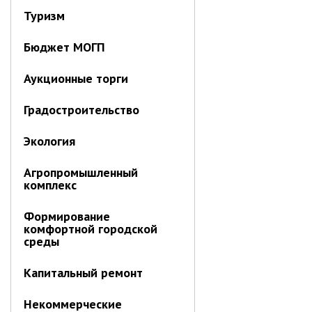
Об управлении
Туризм
Плановые проверки
Бюджет МОГП
Городские диспетчерские
службы
Аукционные торги
Правила благоустройства
Капитальный ремонт
Градостроительство
Схема
теплоснабжения,водоснабжения.
Экология
Программа комплексного
развития систем
коммун.инфраструктуры
Агропромышленный
комплекс
Подготовка к отопительному
сезону
Формирование
Тарифы, нормативы
комфортной городской
среды
Информирование граждан
Административно-хозяйственное
Капитальный ремонт
управление
Некоммерческие
Отделы