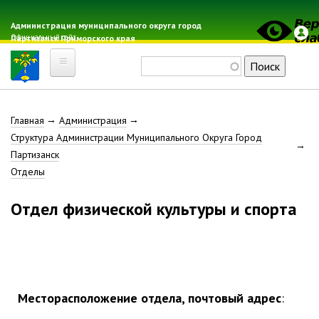
Перейти
к
Администрация муниципального округа город
Официальный сайт
Партизанск Приморского края
основному
содержанию
Поиск
Главная
Строка
Главная
Администрация
Электронная почта
Структура Администрации Муниципального Округа Город
Местные налоги
навигации
Партизанск
Гражданская оборона
Отделы
Расписание автобусов
Отдел физической культуры и спорта
Расписание электричек
Свод-WEB
Партизанск
Геральдика
Месторасположение отдела, почтовый адрес
:
Решение Думы «О гербе