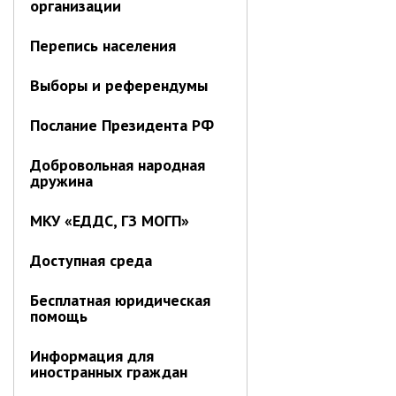
организации
Контрольно-ревизионный отдел
Перепись населения
Отдел ЗАГС
Отдел культуры
Выборы и референдумы
Отдел муниципальной службы и
кадров
Послание Президента РФ
Отдел по закупкам
Добровольная народная
Отдел по мобилизационной работе
дружина
Отдел по осуществлению
внутреннего финансового аудита
МКУ «ЕДДС, ГЗ МОГП»
Отдел правового обеспечения
Доступная среда
Положение об отделе
Об утверждении положения
Бесплатная юридическая
об отделе правового
помощь
обеспечения администрации
муниципального округа город
Информация для
Партизанск Приморского
иностранных граждан
круая