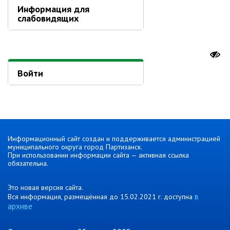
Информация для
Отдел физической культуры и
слабовидящих
спорта
Муниципальный архив
✆ Телефонный справочник
Войти
График работы
План работы администрации
Информация о ходе выполнения
перспективного плана работы на 2025
год
Информационный сайт создан и поддерживается администрацией
Информация о ходе выполнения
муниципального округа город Партизанск.
перспективного плана работы на 2024
При использовании информации сайта — активная ссылка
год
обязательна.
Информация о ходе выполнения
перспективного плана работы на 2023
Это новая версия сайта.
год
в
Вся информация, размещённая до 15.02.2021 г. доступна
архиве
Информация о ходе выполнения
перспективного плана работы на 2022
год