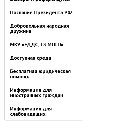
Отдел имущественных
отношений
Послание Президента РФ
Об отделе имущественных
отношений
Добровольная народная
дружина
Аукционные торги
Отдел территриального
МКУ «ЕДДС, ГЗ МОГП»
развития
Доступная среда
Отдел АПКиООС
Об отделе
Бесплатная юридическая
помощь
Отдел по учёту и переселению
граждан
Информация для
иностранных граждан
Управление образования
Управление образования
Информация для
слабовидящих
Опека и попечительство
Управление ЖКК