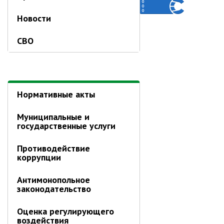
Глава МОГП
Новости
Отчёты главы
СВО
Первый заместитель
Заместители главы администрации
График приёма граждан
Нормативные акты
август 2026 г.
июль 2026 г.
Муниципальные и
июнь 2026 г.
государственные услуги
май 2026 г.
Противодействие
апрель 2026 г.
коррупции
март 2026 г.
Антимонопольное
февраль 2026 г.
законодательство
январь 2026 г.
Оценка регулирующего
декабрь 2025 г.
воздействия