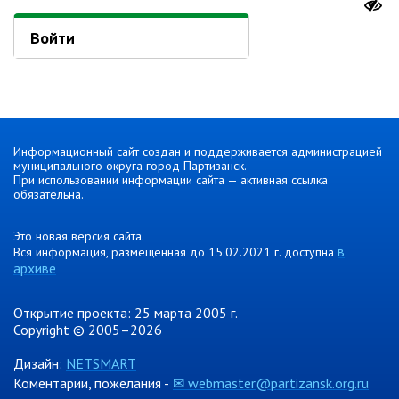
Об управлении
Плановые проверки
Войти
Городские диспетчерские
службы
Правила благоустройства
Капитальный ремонт
Информационный сайт создан и поддерживается администрацией
Схема
муниципального округа город Партизанск.
теплоснабжения,водоснабжения.
При использовании информации сайта — активная ссылка
Программа комплексного
обязательна.
развития систем
коммун.инфраструктуры
Это новая версия сайта.
Подготовка к отопительному
в
Вся информация, размещённая до 15.02.2021 г. доступна
сезону
архиве
Тарифы, нормативы
Информирование граждан
Открытие проекта: 25 марта 2005 г.
Copyright © 2005–2026
Административно-хозяйственное
управление
Дизайн:
NETSMART
Коментарии, пожелания -
✉ webmaster@partizansk.org.ru
Отделы