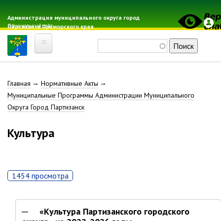
Перейти
к
Администрация муниципального округа город
Официальный сайт
Партизанск Приморского края
основному
содержанию
Поиск
Главная
Строка
Главная
Нормативные Акты
Электронная почта
Муниципальные Программы Администрации Муниципального
Местные налоги
навигации
Округа Город Партизанск
Гражданская оборона
Расписание автобусов
Культура
Расписание электричек
Свод-WEB
1454 просмотра
Партизанск
Геральдика
«Культура Партизанского городского
«Капитальный
Решение Думы «О гербе