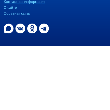
Контактная информация
О сайте
Контрольно-ревизионный отдел
Обратная связь
Отдел ЗАГС
Отдел культуры
Отдел муниципальной службы и
кадров
Отдел по закупкам
Отдел по мобилизационной работе
Отдел по осуществлению
внутреннего финансового аудита
Отдел правового обеспечения
Положение об отделе
Об утверждении положения
об отделе правового
обеспечения администрации
муниципального округа город
Партизанск Приморского
круая