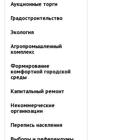
Первый заместитель главы
Аукционные торги
Заместители главы администрации
Градостроительство
Управления
Управление бухгалтерского учёта
Экология
Финансовое управление
Агропромышленный
О финансовом управлении
комплекс
Управление по организационно-
Формирование
контрольной работе
комфортной городской
Управление экономики и
среды
собственности
Капитальный ремонт
Об управлении экономики и
собственности
Некоммерческие
Отдел экономики
организации
Труд
Перепись населения
Специалисты по вопросам
потребительского рынка
Выборы и референдумы