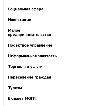
ноябрь 2025 г.
октябрь 2025 г.
Социальная сфера
сентябрь 2025 г.
Инвестиции
август 2025 г.
июль 2025 г.
Малое
предпринимательство
июнь 2025 г.
май 2025 г.
Проектное управление
апрель 2025 г.
Неформальная занятость
март 2025 г.
февраль 2025 г.
Торговля и услуги
январь 2025 г.
Переселение граждан
Администрация
Туризм
СТРУКТУРА
Бюджет МОГП
Глава МО г. Партизанск